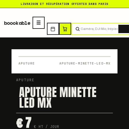
LIVRAISON ET RÉCUPÉRATION OFFERTES DANS PARIS
boookable
Tro
APUTURE
APUTURE-MINETTE-LED-MX
APUTURE
APUTURE MINETTE
LED MX
€ 7
€ HT / JOUR