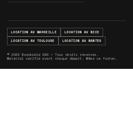
LOCATION AV MARSEILLE
LOCATION AV NICE
LOCATION AV TOULOUSE
LOCATION AV NANTES
© 2026 Boookable SAS — Tous droits réservés.
Matériel vérifié avant chaque départ. Même ce footer.