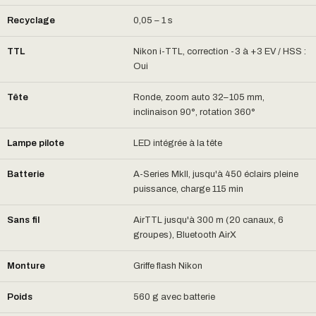
Recyclage
0,05 – 1 s
TTL
Nikon i-TTL, correction -3 à +3 EV / HSS :
Oui
Tête
Ronde, zoom auto 32–105 mm,
inclinaison 90°, rotation 360°
Lampe pilote
LED intégrée à la tête
Batterie
A-Series MkII, jusqu'à 450 éclairs pleine
puissance, charge 115 min
Sans fil
AirTTL jusqu'à 300 m (20 canaux, 6
groupes), Bluetooth AirX
Monture
Griffe flash Nikon
Poids
560 g avec batterie