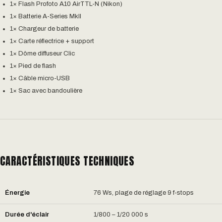
1× Flash Profoto A10 AirTTL-N (Nikon)
1× Batterie A-Series MkII
1× Chargeur de batterie
1× Carte réflectrice + support
1× Dôme diffuseur Clic
1× Pied de flash
1× Câble micro-USB
1× Sac avec bandoulière
CARACTÉRISTIQUES TECHNIQUES
Énergie
76 Ws, plage de réglage 9 f-stops
Durée d'éclair
1/800 – 1/20 000 s