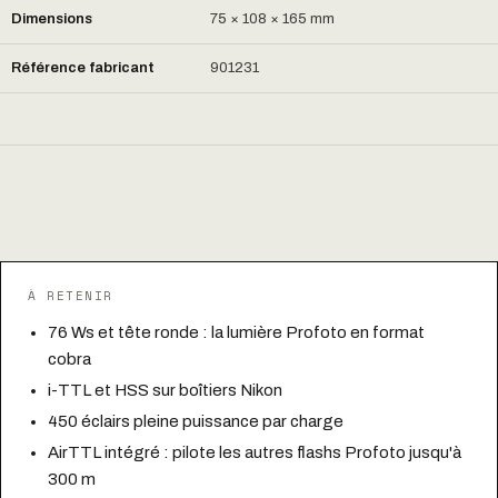
Dimensions
75 × 108 × 165 mm
Référence fabricant
901231
À RETENIR
76 Ws et tête ronde : la lumière Profoto en format
cobra
i-TTL et HSS sur boîtiers Nikon
450 éclairs pleine puissance par charge
AirTTL intégré : pilote les autres flashs Profoto jusqu'à
300 m