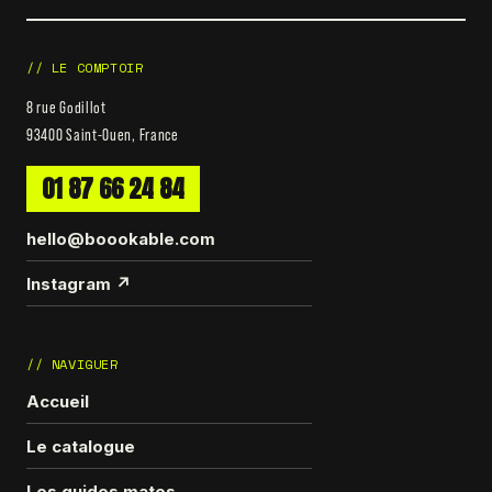
// LE COMPTOIR
8 rue Godillot
93400 Saint-Ouen, France
01 87 66 24 84
hello@boookable.com
Instagram ↗
// NAVIGUER
Accueil
Le catalogue
Les guides matos