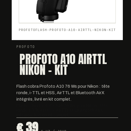
PROFOTO
FLASH-PROFOTO-A10-AIRTTL-NIKON-KIT
PROFOTO
PROFOTO A10 AIRTTL
NIKON - KIT
Flash cobra Profoto A10 76 Ws pour Nikon : tête
ronde, i-TTL et HSS, AirTTL et Bluetooth AirX
intégrés, livré en kit complet.
Flash cobra Profoto A10 76 Ws pour Nikon : tête
ronde, i-TTL et HSS, AirTTL et Bluetooth AirX
intégrés, livré en kit complet.
€ 39