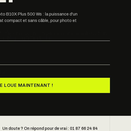
foto B10X Plus 500 Ws : la puissance d'un
t compact et sans câble, pour photo et
oto B10X Plus 500 Ws : la puissance d'un monobloc studio
 câble, pour photo et vidéo.
part
JE LOUE MAINTENANT !
Un doute ? On répond pour de vrai : 01 87 66 24 84