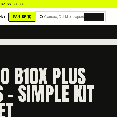
 87 66 24 84
PANIER
isir
Trouver
O B10X PLUS
 - SIMPLE KIT
ET