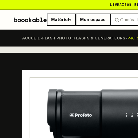
LIVRAISON E
boookable
Matériel
Mon espace
▾
›
›
›
PROF
ACCUEIL
FLASH PHOTO
FLASHS & GÉNÉRATEURS