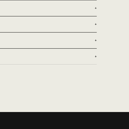
+
+
+
+