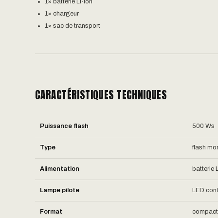
1× batterie Li-Ion
1× chargeur
1× sac de transport
CARACTÉRISTIQUES TECHNIQUES
Puissance flash
500 Ws
Type
flash mo
Alimentation
batterie
Lampe pilote
LED cont
Format
compact, 