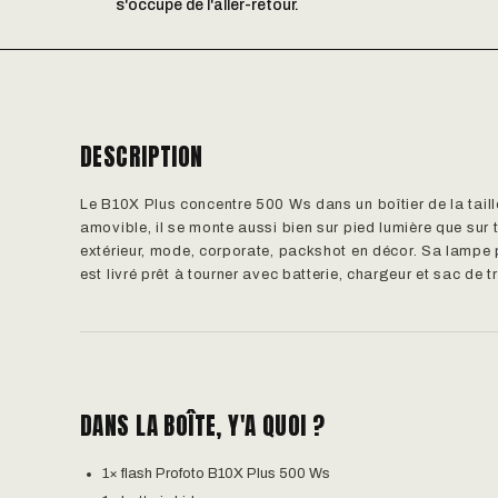
s'occupe de l'aller-retour.
DESCRIPTION
Le B10X Plus concentre 500 Ws dans un boîtier de la taille 
amovible, il se monte aussi bien sur pied lumière que sur 
extérieur, mode, corporate, packshot en décor. Sa lampe p
est livré prêt à tourner avec batterie, chargeur et sac de t
DANS LA BOÎTE, Y'A QUOI ?
1× flash Profoto B10X Plus 500 Ws