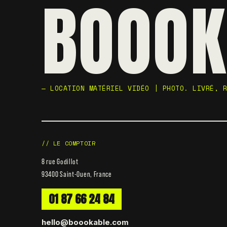
BOOOK
— LOCATION MATÉRIEL VIDÉO | PHOTO. LIVRÉ, 
// LE COMPTOIR
8 rue Godillot
93400 Saint-Ouen, France
01 87 66 24 84
hello@boookable.com