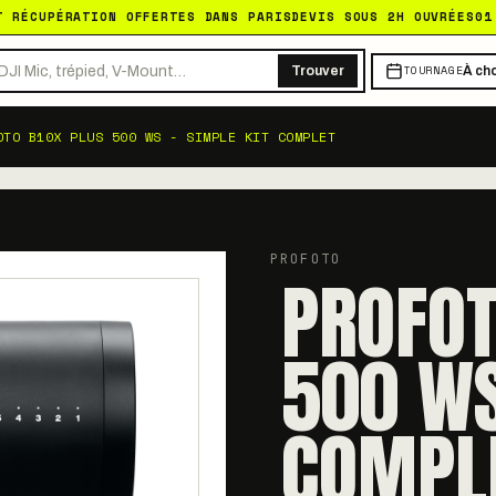
T RÉCUPÉRATION OFFERTES DANS PARIS
DEVIS SOUS 2H OUVRÉES
01
TOURNAGE
Trouver
À cho
OTO B10X PLUS 500 WS - SIMPLE KIT COMPLET
PROFOTO
PROFOT
500 WS
COMPL