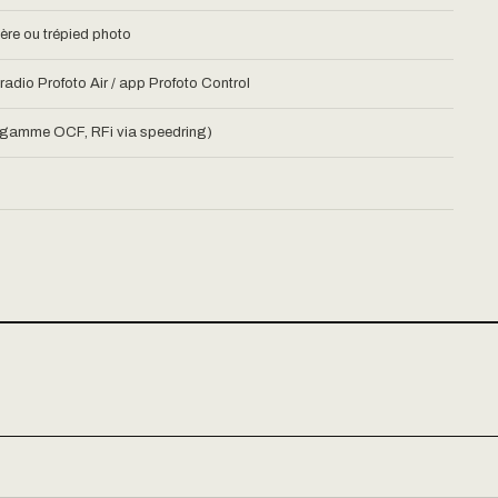
ière ou trépied photo
radio Profoto Air / app Profoto Control
(gamme OCF, RFi via speedring)