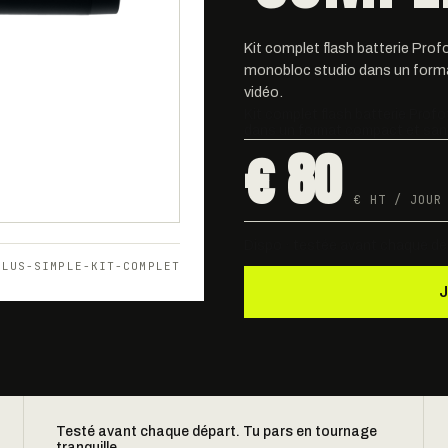
Kit complet flash batterie Pro
monobloc studio dans un forma
vidéo.
Kit complet flash batterie Prof
dans un format compact et sans
€ 80
€ HT / JOUR
Dispo · testée avant chaque dé
PLUS-SIMPLE-KIT-COMPLET
Testé avant chaque départ. Tu pars en tournage
tranquille.