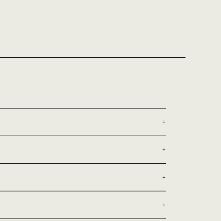
+
+
+
+