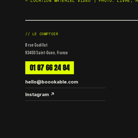
— LOCATION MATÉRIEL VIDÉO | PHOTO. LIVRÉ, 
// LE COMPTOIR
8 rue Godillot
93400 Saint-Ouen, France
01 87 66 24 84
hello@boookable.com
Instagram ↗