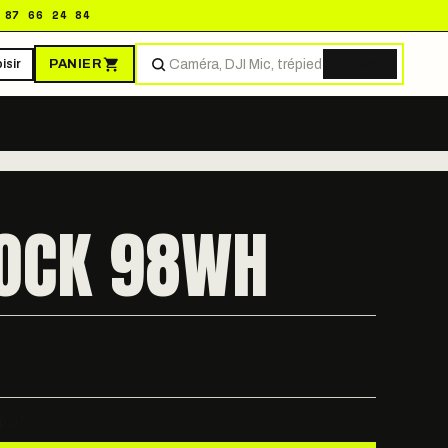
 87 66 24 84
PANIER
isir
Trouver
LOCK 98WH
part