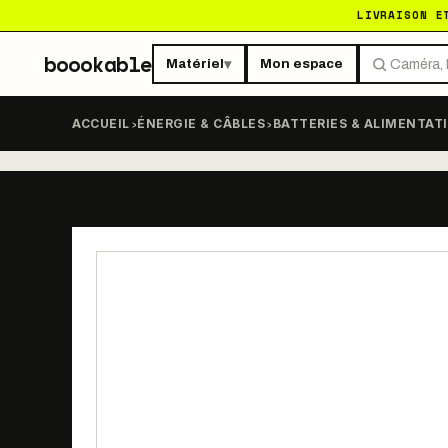
LIVRAISON E
boookable
Matériel
Mon espace
▾
›
›
ACCUEIL
ÉNERGIE & CÂBLES
BATTERIES & ALIMENTAT