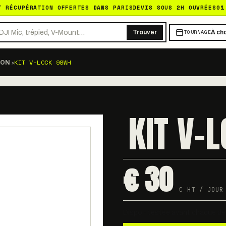
T RÉCUPÉRATION OFFERTES DANS PARIS
DEVIS SOUS 2H OUVRÉES
01
TOURNAGE
Trouver
À cho
›
KIT V-LOCK 98WH
ION
KIT V-
€ 30
€ HT / JOUR
Dispo · testée avant chaque dé