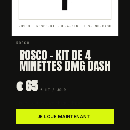
ROSCO
ROSCO-KIT-DE-4-MINETTES-DMG-DASH
ROSCO
ROSCO - KIT DE 4
MINETTES DMG DASH
€ 65
€ HT / JOUR
Dispo · testée avant chaque départ
JE LOUE MAINTENANT !