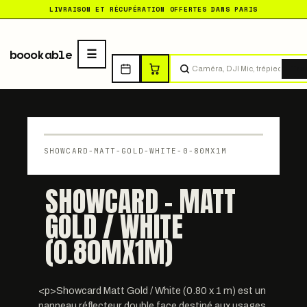
LIVRAISON ET RÉCUPÉRATION OFFERTES DANS PARIS
boookable
Tro
SHOWCARD-MATT-GOLD-WHITE-0-80MX1M
SHOWCARD - MATT
GOLD / WHITE
(0.80MX1M)
<p>Showcard Matt Gold / White (0.80 x 1 m) est un
panneau réflecteur double face destiné aux usages