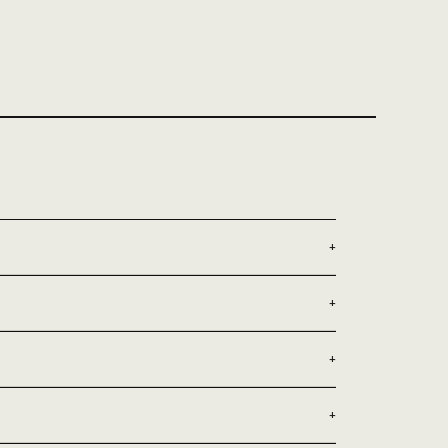
+
+
+
+