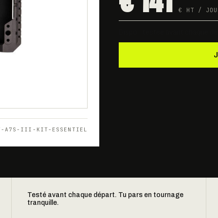
€ 141
€ HT / JOU
Dispo · testée avant chaque dé
Y-A7S-III-KIT-ESSENTIEL
Testé avant chaque départ. Tu pars en tournage
tranquille.