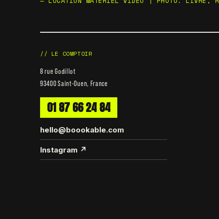
— LOCATION MATÉRIEL VIDÉO | PHOTO. LIVRÉ, 
// LE COMPTOIR
8 rue Godillot
93400 Saint-Ouen, France
01 87 66 24 84
hello@boookable.com
Instagram ↗