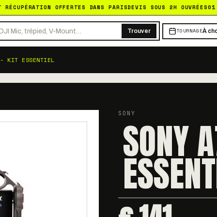
T RÉCUPÉRATION OFFERTES DANS PARIS
DEVIS SOUS 2H OUVRÉES
01
TOURNAGE
Trouver
À cho
- KIT ESSENTIEL
SONY
SONY A7
ESSENT