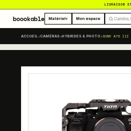
LIVRAISON E
boookable
Matériel
Mon espace
▾
›
›
›
SONY A7S III 
ACCUEIL
CAMÉRAS
HYBRIDES & PHOTO