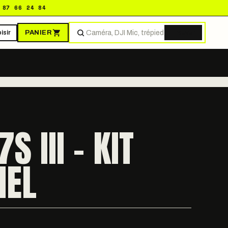
 87 66 24 84
PANIER
isir
Trouver
S III - KIT
IEL