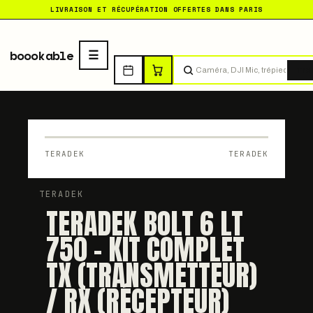
LIVRAISON ET RÉCUPÉRATION OFFERTES DANS PARIS
boookable
Tro
TERADEK
TERADEK
TERADEK
TERADEK BOLT 6 LT
750 - KIT COMPLET
TX (TRANSMETTEUR)
/ RX (RÉCEPTEUR)