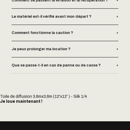
+
Comment se passent la livraison et la récupération ?
+
Le matériel est-il vérifié avant mon départ ?
+
Comment fonctionne la caution ?
+
Je peux prolonger ma location ?
+
Que se passe-t-il en cas de panne ou de casse ?
Toile de diffusion 3,6mx3,6m (12'x12' ) - Silk 1/4
Je loue maintenant !