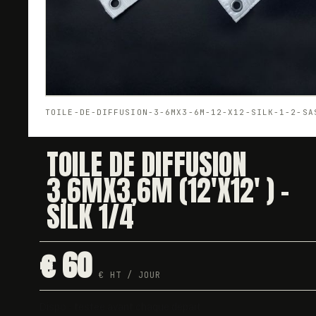
TOILE-DE-DIFFUSION-3-6MX3-6M-12-X12-SILK-1-2-SA
TOILE DE DIFFUSION
3,6MX3,6M (12'X12' ) -
SILK 1/4
€ 60
€ HT / JOUR
Dispo · testée avant chaque départ