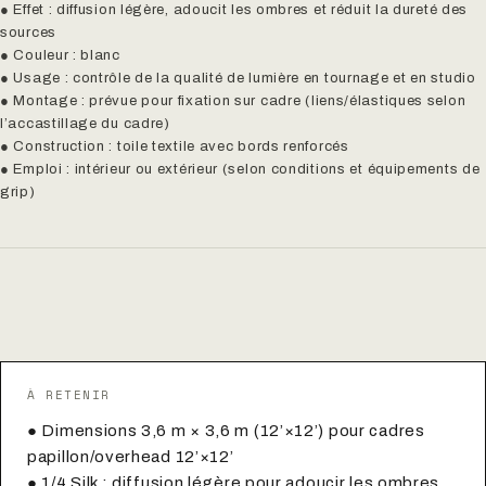
● Effet : diffusion légère, adoucit les ombres et réduit la dureté des
sources
● Couleur : blanc
● Usage : contrôle de la qualité de lumière en tournage et en studio
● Montage : prévue pour fixation sur cadre (liens/élastiques selon
l’accastillage du cadre)
● Construction : toile textile avec bords renforcés
● Emploi : intérieur ou extérieur (selon conditions et équipements de
grip)
À RETENIR
● Dimensions 3,6 m × 3,6 m (12’×12’) pour cadres
papillon/overhead 12’×12’
● 1/4 Silk : diffusion légère pour adoucir les ombres