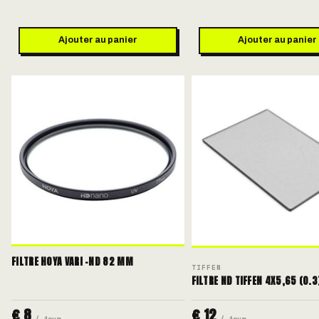
Ajouter au panier
Ajouter au panier
FILTRE HOYA VARI -ND 82 MM
TIFFEN
FILTRE ND TIFFEN 4X5,65 (0.3
€ 8
€ 12
/ jour
/ jour