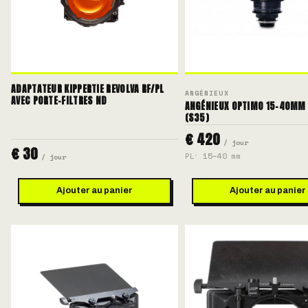
ADAPTATEUR KIPPERTIE REVOLVA RF/PL
ANGÉNIEUX
AVEC PORTE-FILTRES ND
ANGÉNIEUX OPTIMO 15-40MM 
(S35)
€ 420
/ jour
€ 30
PL
15–40 mm
/ jour
Ajouter au panier
Ajouter au panier