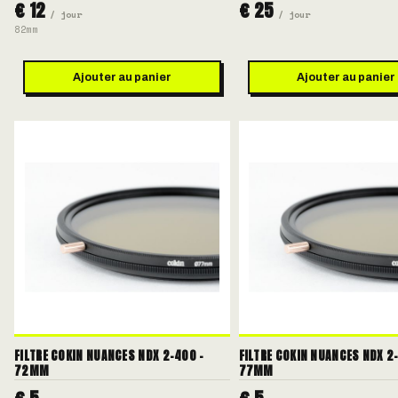
€ 12
€ 25
/ jour
/ jour
82mm
Ajouter au panier
Ajouter au panier
FILTRE COKIN NUANCES NDX 2-400 -
FILTRE COKIN NUANCES NDX 2
72MM
77MM