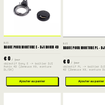
DJI
DJI
BAGUE POUR MONTURE E - DJI RONIN 4D
BAGUE POUR MONTURE PL - DJ
€ 0
/ jour
€ 0
/ jour
objectif Sony E -> boitier DJI
Ronin 4D (Zenmuse X9, monture
objectif PL -> boitier DJ
DL/DX)
4D (Zenmuse X9, monture D
Ajouter au panier
Ajouter au panier