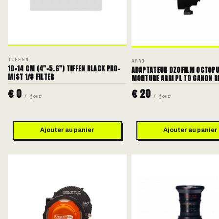
TIFFEN
ARRI
10×14 CM (4"×5.6") TIFFEN BLACK PRO-
ADAPTATEUR DZOFILM OCTOP
MIST 1/8 FILTER
MONTURE ARRI PL TO CANON R
€ 0
€ 20
/ jour
/ jour
Ajouter au panier
Ajouter au panier