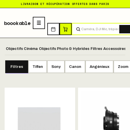
LIVRAISON ET RÉCUPÉRATION OFFERTES DANS PARIS
boookable
Tro
Objectifs Cinéma
Objectifs Photo & Hybrides
Filtres
Accessoires O
Filtres
Tiffen
Sony
Canon
Angénieux
Zoom