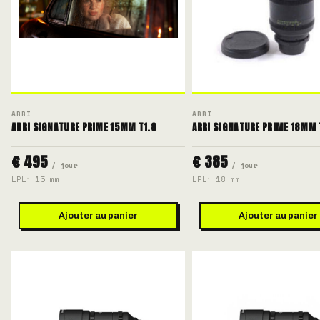
ARRI
ARRI
ARRI SIGNATURE PRIME 15MM T1.8
ARRI SIGNATURE PRIME 18MM 
€ 495
€ 385
/ jour
/ jour
LPL
15 mm
LPL
18 mm
Ajouter au panier
Ajouter au panier