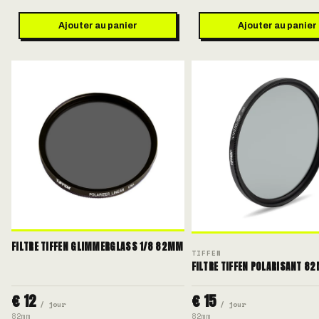
Ajouter au panier
Ajouter au panier
FILTRE TIFFEN GLIMMERGLASS 1/8 82MM
TIFFEN
FILTRE TIFFEN POLARISANT 8
€ 12
€ 15
/ jour
/ jour
82mm
82mm