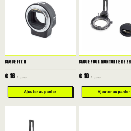
BAGUE FTZ II
BAGUE POUR MONTURE E DE Z
€ 16
€ 10
/ jour
/ jour
Ajouter au panier
Ajouter au panier