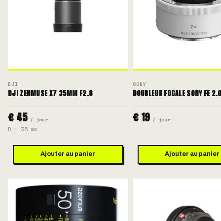
DJI
SONY
DJI ZENMUSE X7 35MM F2.8
DOUBLEUR FOCALE SONY FE 2.
€ 45
€ 19
/ jour
/ jour
DL
35 mm
Ajouter au panier
Ajouter au panier