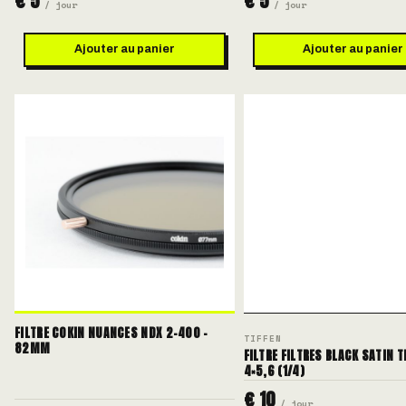
€ 5
€ 5
/ jour
/ jour
Ajouter au panier
Ajouter au panier
FILTRE COKIN NUANCES NDX 2-400 -
TIFFEN
82MM
FILTRE FILTRES BLACK SATIN T
4×5,6 (1/4)
€ 10
/ jour