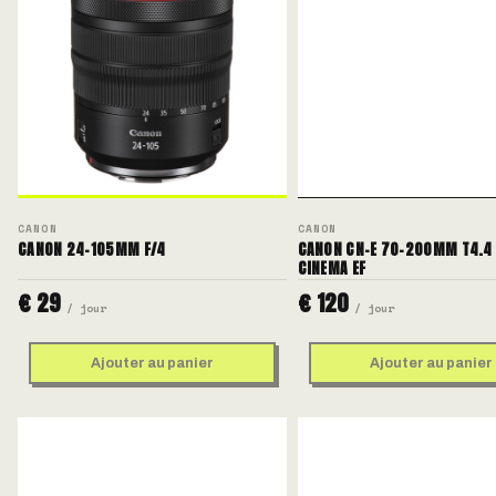
CANON
CANON
CANON 24-105MM F/4
CANON CN-E 70-200MM T4.4 
CINEMA EF
€ 29
€ 120
/ jour
/ jour
Ajouter au panier
Ajouter au panier