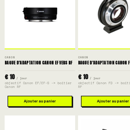
CANON
CANON
BAGUE D'ADAPTATION CANON EF VERS RF
BAGUE D'ADAPTATION CANON F
€ 10
€ 10
/ jour
/ jour
objectif Canon EF/EF-S -> boitier
objectif Canon FD -> boit
Canon RF
RF
Ajouter au panier
Ajouter au panier