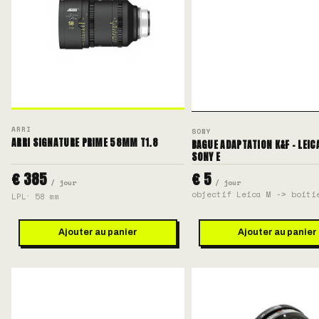
ARRI
SONY
ARRI SIGNATURE PRIME 58MM T1.8
BAGUE ADAPTATION K&F - LEIC
SONY E
€ 385
€ 5
/ jour
/ jour
objectif Leica M -> boiti
LPL
58 mm
Ajouter au panier
Ajouter au panier