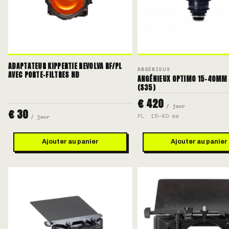
ADAPTATEUR KIPPERTIE REVOLVA RF/PL
ANGÉNIEUX
AVEC PORTE-FILTRES ND
ANGÉNIEUX OPTIMO 15-40MM 
(S35)
€ 420
/ jour
€ 30
PL
15–40 mm
/ jour
Ajouter au panier
Ajouter au panier