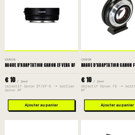
CANON
CANON
BAGUE D'ADAPTATION CANON EF VERS RF
BAGUE D'ADAPTATION CANON F
€ 10
€ 10
/ jour
/ jour
objectif Canon EF/EF-S -> boitier
objectif Canon FD -> boit
Canon RF
RF
Ajouter au panier
Ajouter au panier