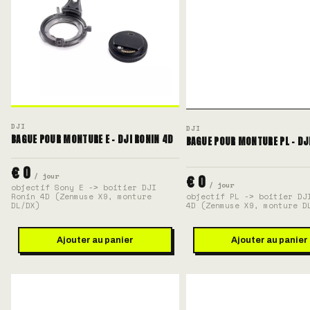
DJI
DJI
BAGUE POUR MONTURE E - DJI RONIN 4D
BAGUE POUR MONTURE PL - DJ
€ 0
/ jour
€ 0
/ jour
objectif Sony E -> boitier DJI
Ronin 4D (Zenmuse X9, monture
objectif PL -> boitier DJ
DL/DX)
4D (Zenmuse X9, monture D
Ajouter au panier
Ajouter au panier