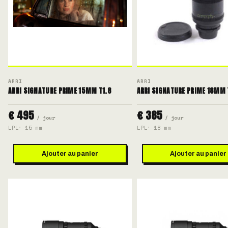
ARRI
ARRI
ARRI SIGNATURE PRIME 15MM T1.8
ARRI SIGNATURE PRIME 18MM 
€ 495
€ 385
/ jour
/ jour
LPL
15 mm
LPL
18 mm
Ajouter au panier
Ajouter au panier