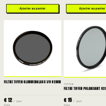
Ajouter au panier
Ajouter au panier
FILTRE TIFFEN GLIMMERGLASS 1/8 82MM
TIFFEN
FILTRE TIFFEN POLARISANT 8
€ 12
€ 15
/ jour
/ jour
82mm
82mm