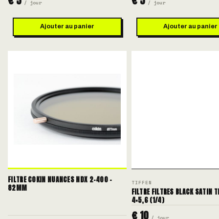
€ 5
€ 5
/ jour
/ jour
Ajouter au panier
Ajouter au panier
FILTRE COKIN NUANCES NDX 2-400 -
TIFFEN
82MM
FILTRE FILTRES BLACK SATIN T
4×5,6 (1/4)
€ 10
/ jour