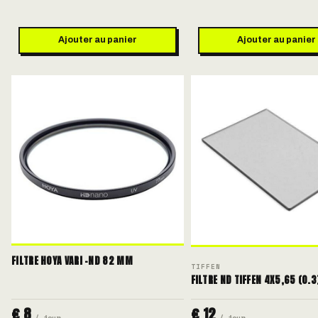
Ajouter au panier
Ajouter au panier
FILTRE HOYA VARI -ND 82 MM
TIFFEN
FILTRE ND TIFFEN 4X5,65 (0.3
€ 8
€ 12
/ jour
/ jour