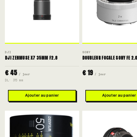
DJI
SONY
DJI ZENMUSE X7 35MM F2.8
DOUBLEUR FOCALE SONY FE 2.
€ 45
€ 19
/ jour
/ jour
DL
35 mm
Ajouter au panier
Ajouter au panier