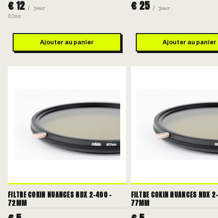
€ 12
€ 25
/ jour
/ jour
82mm
Ajouter au panier
Ajouter au panier
FILTRE COKIN NUANCES NDX 2-400 -
FILTRE COKIN NUANCES NDX 2
72MM
77MM