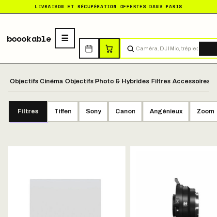
LIVRAISON ET RÉCUPÉRATION OFFERTES DANS PARIS
boookable
Tro
Objectifs Cinéma
Objectifs Photo & Hybrides
Filtres
Accessoires O
Filtres
Tiffen
Sony
Canon
Angénieux
Zoom