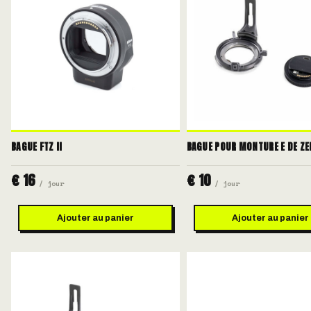
BAGUE FTZ II
BAGUE POUR MONTURE E DE Z
€ 16
€ 10
/ jour
/ jour
Ajouter au panier
Ajouter au panier