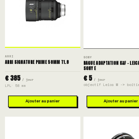
ARRI
SONY
ARRI SIGNATURE PRIME 58MM T1.8
BAGUE ADAPTATION K&F - LEIC
SONY E
€ 385
€ 5
/ jour
/ jour
objectif Leica M -> boiti
LPL
58 mm
Ajouter au panier
Ajouter au panier