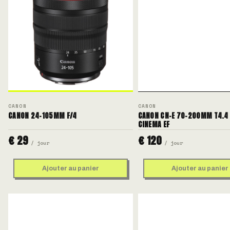
CANON
CANON
CANON 24-105MM F/4
CANON CN-E 70-200MM T4.4 
CINEMA EF
€ 29
€ 120
/ jour
/ jour
Ajouter au panier
Ajouter au panier