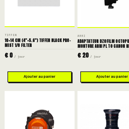
TIFFEN
ARRI
10×14 CM (4"×5.6") TIFFEN BLACK PRO-
ADAPTATEUR DZOFILM OCTOP
MIST 1/8 FILTER
MONTURE ARRI PL TO CANON R
€ 0
€ 20
/ jour
/ jour
Ajouter au panier
Ajouter au panier